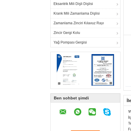
Eksantrik Mili Dişli Dişlisi
Krank Mili Zamanlama Dişlisi
Zamanlama Zinciri Kılavuz Rayı
Zincir Gergi Kolu
Yağ Pompası Gergisi
Ben sohbet şimdi
İl
Y
İl
T
F