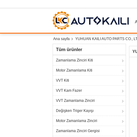
A
Ana sayfa
YUHUAN KAILI AUTO PARTS CO., LTD İ
Tüm ürünler
YU
Zamanlama Zinciri Kiti
Motor Zamanlama Kiti
VVT Kiti
VVT Kam Fazer
VVT Zamanlama Zinciri
Değişken Triger Kayışı
Motor Zamanlama Zinciri
Zamanlama Zinciri Gergisi