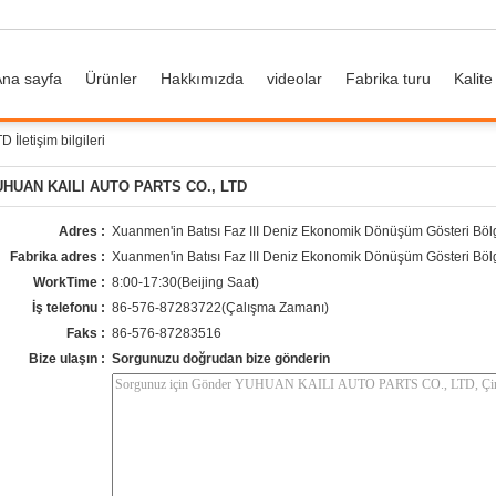
na sayfa
Ürünler
Hakkımızda
videolar
Fabrika turu
Kalite
letişim bilgileri
HUAN KAILI AUTO PARTS CO., LTD
Adres :
Xuanmen'in Batısı Faz III Deniz Ekonomik Dönüşüm Gösteri Bölg
Fabrika adres :
Xuanmen'in Batısı Faz III Deniz Ekonomik Dönüşüm Gösteri Bölg
WorkTime :
8:00-17:30(Beijing Saat)
İş telefonu :
86-576-87283722(Çalışma Zamanı)
Faks :
86-576-87283516
Bize ulaşın :
Sorgunuzu doğrudan bize gönderin