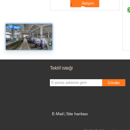
Teklif isteği
Gönder
sgs
E-Mail
Site haritası
|
Mobil site