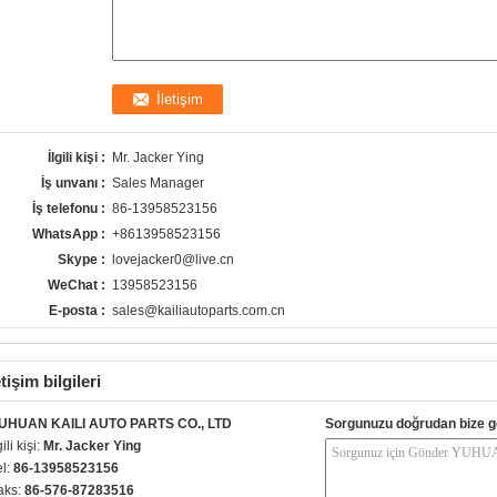
İlgili kişi :
Mr. Jacker Ying
İş unvanı :
Sales Manager
İş telefonu :
86-13958523156
WhatsApp :
+8613958523156
Skype :
lovejacker0@live.cn
WeChat :
13958523156
E-posta :
sales@kailiautoparts.com.cn
etişim bilgileri
UHUAN KAILI AUTO PARTS CO., LTD
Sorgunuzu doğrudan bize g
gili kişi:
Mr. Jacker Ying
el:
86-13958523156
aks:
86-576-87283516