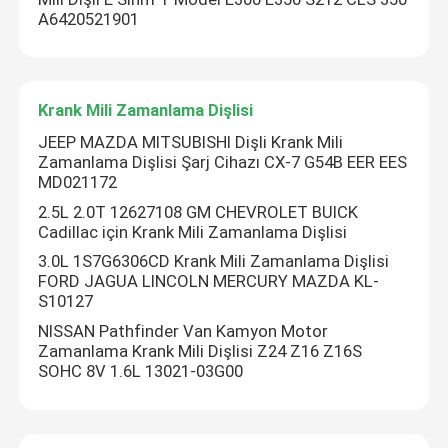
A6420521901
Eksantrik Mili Dişli Dişlisi
Krank Mili Zamanlama Dişlisi
Krank Mili Zamanlama Dişlisi
JEEP MAZDA MITSUBISHI Dişli Krank Mili
Zamanlama Dişlisi Şarj Cihazı CX-7 G54B EER EES
Zamanlama Zinciri Kılavuz Rayı
MD021172
2.5L 2.0T 12627108 GM CHEVROLET BUICK
Cadillac için Krank Mili Zamanlama Dişlisi
Zincir Gergi Kolu
3.0L 1S7G6306CD Krank Mili Zamanlama Dişlisi
FORD JAGUA LINCOLN MERCURY MAZDA KL-
Yağ Pompası Gergisi
S10127
NISSAN Pathfinder Van Kamyon Motor
Zamanlama Krank Mili Dişlisi Z24 Z16 Z16S
SOHC 8V 1.6L 13021-03G00