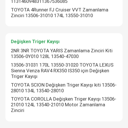
1131460948311367536085
TOYOTA 4Runner FJ Cruiser VVT Zamanlama
Zinciri 13506-31010 174L 13550-31010
Değişken Triger Kayışı
2NR 3NR TOYOTA YARIS Zamanlama Zinciri Kiti
13506-0Y010 128L 13540-47030
13506-31031 170L 13550-31020 TOYOTA LEXUS
Sienna Venza RAV4 RX350 IS350 için Değişken
Triger Kayışı
TOYOTA SCION Değişken Triger Kayışı kiti 13506-
Ev
28010 134L 13540-28010
TOYOTA COROLLA Değişken Triger Kayışı 13506-
21010 124L 13540-21010 Motor Zamanlama
Ürün
Zinciri
videolar