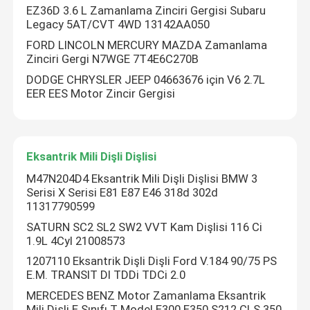
EZ36D 3.6 L Zamanlama Zinciri Gergisi Subaru
Legacy 5AT/CVT 4WD 13142AA050
Motor Zamanlama Kiti
FORD LINCOLN MERCURY MAZDA Zamanlama
Zinciri Gergi N7WGE 7T4E6C270B
DODGE CHRYSLER JEEP 04663676 için V6 2.7L
VVT Kiti
EER EES Motor Zincir Gergisi
VVT Kam Fazer
Eksantrik Mili Dişli Dişlisi
VVT Zamanlama Zinciri
M47N204D4 Eksantrik Mili Dişli Dişlisi BMW 3
Serisi X Serisi E81 E87 E46 318d 302d
11317790599
Değişken Triger Kayışı
SATURN SC2 SL2 SW2 VVT Kam Dişlisi 116 Ci
1.9L 4Cyl 21008573
Motor Zamanlama Zinciri
1207110 Eksantrik Dişli Dişli Ford V.184 90/75 PS
E.M. TRANSIT DI TDDi TDCi 2.0
MERCEDES BENZ Motor Zamanlama Eksantrik
Zamanlama Zinciri Gergisi
Mili Dişli E Sınıfı T Model E300 E350 S212 CLS 350