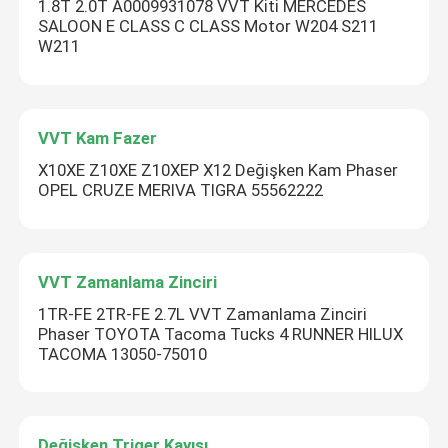
1.8T 2.0T A0009931078 VVT Kiti MERCEDES
SALOON E CLASS C CLASS Motor W204 S211
W211
VVT Kam Fazer
X10XE Z10XE Z10XEP X12 Değişken Kam Phaser
OPEL CRUZE MERIVA TIGRA 55562222
VVT Zamanlama Zinciri
1TR-FE 2TR-FE 2.7L VVT Zamanlama Zinciri
Phaser TOYOTA Tacoma Tucks 4 RUNNER HILUX
TACOMA 13050-75010
Değişken Triger Kayışı