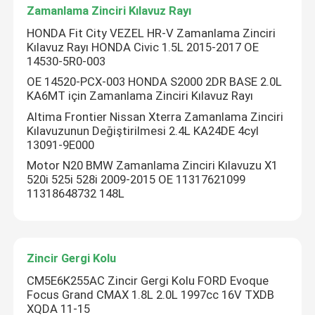
Zamanlama Zinciri Kılavuz Rayı
HONDA Fit City VEZEL HR-V Zamanlama Zinciri
Kılavuz Rayı HONDA Civic 1.5L 2015-2017 OE
14530-5R0-003
OE 14520-PCX-003 HONDA S2000 2DR BASE 2.0L
KA6MT için Zamanlama Zinciri Kılavuz Rayı
Altima Frontier Nissan Xterra Zamanlama Zinciri
Kılavuzunun Değiştirilmesi 2.4L KA24DE 4cyl
13091-9E000
Motor N20 BMW Zamanlama Zinciri Kılavuzu X1
520i 525i 528i 2009-2015 OE 11317621099
11318648732 148L
Zincir Gergi Kolu
CM5E6K255AC Zincir Gergi Kolu FORD Evoque
Focus Grand CMAX 1.8L 2.0L 1997cc 16V TXDB
XQDA 11-15