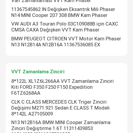
Valf Zamanlaması VVT Kam Phaser
11367545862 IN Değişken Eksantrik Mili Phaser
N14 MINI Cooper 207 308 BMW Kam Phaser
VW AUDI A3 Touran Polo 03C109088B için CAXC
CMSA CAXA Değişken VVT Kam Phaser
BMW PEUGEOT CITROEN VVT Motor Kam Phaser
N13 N12B14A N12B16A 11367536085 EX
VVT Zamanlama Zinciri
8*122L XL1Z6L266AA VVT Zamanlama Zinciri
Kiti FORD F350 F250 F150 Expedition
F6TZ6268AA
CLK C CLASS MERCEDES CLK Triger Zinciri
Değişimi M271.921 Sedan E CLASS T Modeli
8*142L A27105009
N13 N12B16A BMW MINI Cooper Zamanlama
Zinciri Değiştirme 1.6T 11311439853