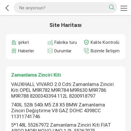
Site Haritası
şirket
Fabrika turu
Kalite Kontrolü
Haberler
Durumlar
Bizimle İletişim
Zamanlama Zinciri Kiti
VAUXHALL VIVARO 2.0 Cdti Zamanlama Zinciri
Kiti OPEL M9R782 M9R784 M9R630 M9R786
M9R788 8200343394 112L 8200918797
740IL 528i 540i M5 Z8 X5 BMW Zamanlama
Zinciri Değiştirme V8 GAZ DOHC 4398CC
11311741746
5*148L 55267972 Zamanlama Zinciri Kiti FIAT
ARGO MOBI NOVO UNO 1.0L 55267975