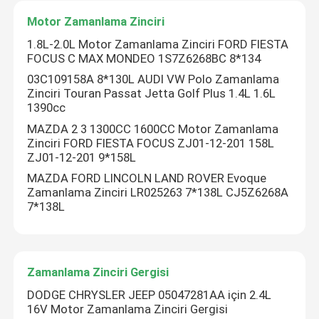
Motor Zamanlama Zinciri
Bizim Hakkımızda
1.8L-2.0L Motor Zamanlama Zinciri FORD FIESTA
FOCUS C MAX MONDEO 1S7Z6268BC 8*134
03C109158A 8*130L AUDI VW Polo Zamanlama
Fabrika turu
Zinciri Touran Passat Jetta Golf Plus 1.4L 1.6L
1390cc
MAZDA 2 3 1300CC 1600CC Motor Zamanlama
Kalite Kontrolü
Zinciri FORD FIESTA FOCUS ZJ01-12-201 158L
ZJ01-12-201 9*158L
Bizimle İletişim
MAZDA FORD LINCOLN LAND ROVER Evoque
Zamanlama Zinciri LR025263 7*138L CJ5Z6268A
7*138L
Haberler
Teklif Et
Zamanlama Zinciri Gergisi
DODGE CHRYSLER JEEP 05047281AA için 2.4L
16V Motor Zamanlama Zinciri Gergisi
Zamanlama Zinciri Kiti