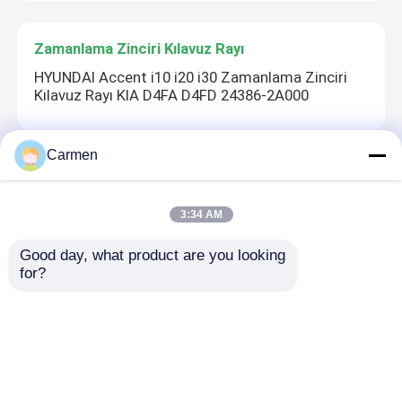
Zamanlama Zinciri Kılavuz Rayı
HYUNDAI Accent i10 i20 i30 Zamanlama Zinciri
Kılavuz Rayı KIA D4FA D4FD 24386-2A000
Carmen
Zincir Gergi Kolu
X10XE Z10XE Zamanlama Kılavuz Rayı GM
3:34 AM
CHEVROLET BUICK OPEL CRUZEV Z10XEP
55565005
Good day, what product are you looking 
for?
Yağ Pompası Gergisi
079109507G Yağ Pompası Gergi AUDI A4 A6 A8
S4 Quattro Q7 VW 2967CC 4.2L TOUAREG