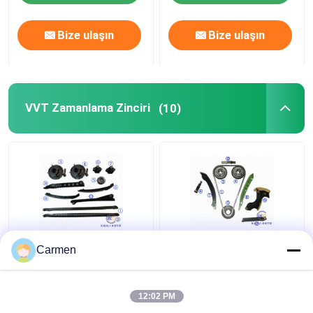
Bize ulaşın
Bize ulaşın
VVT Zamanlama Zinciri
(10)
8*122L XL1Z6L266AA
CLK C CLASS
Carmen
VVT Zamanlama Zinciri
MERCEDES CLK Triger
Kiti FORD F350 F250
Zinciri Değişimi
F150 Expedition
M271.921 Sedan E
12:02 PM
F6TZ6268AA
CLASS T Modeli