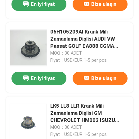
En iyi fiyat
Bize ulaşın
06H105209AI Krank Mili
Zamanlama Dişlisi AUDI VW
Passat GOLF EA888 CGMA
CAWA CDZA 06H105209AT
MOQ：30 ADET
Fiyat：USD/EUR 1-5 per pcs
En iyi fiyat
Bize ulaşın
LK5 LL8 LLR Krank Mili
Zamanlama Dişlisi GM
CHEVROLET HM002 ISUZU
SAAB 24100061
MOQ：30 ADET
Fiyat：USD/EUR 1-5 per pcs