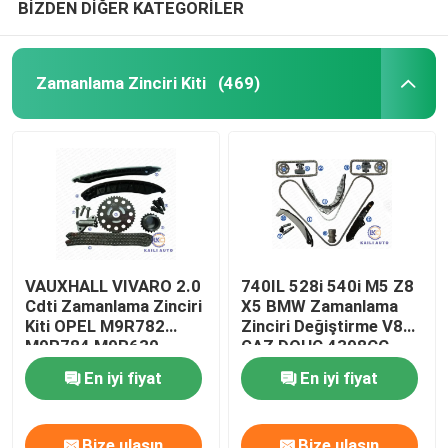
BİZDEN DİĞER KATEGORİLER
Zamanlama Zinciri Kiti
(469)
VAUXHALL VIVARO 2.0
740IL 528i 540i M5 Z8
Cdti Zamanlama Zinciri
X5 BMW Zamanlama
Kiti OPEL M9R782
Zinciri Değiştirme V8
M9R784 M9R630
GAZ DOHC 4398CC
M9R786 M9R788
11311741746
En iyi fiyat
En iyi fiyat
8200343394 112L
8200918797
Bize ulaşın
Bize ulaşın