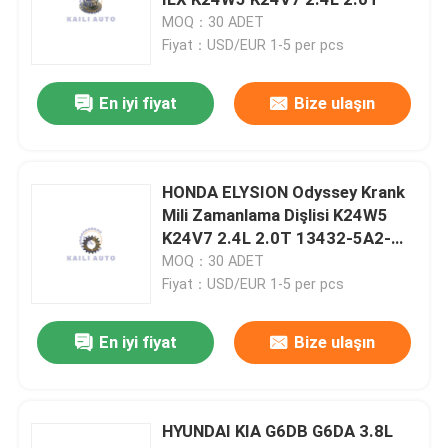
MOQ：30 ADET
Fiyat：USD/EUR 1-5 per pcs
Motor Zamanlama Kiti
En iyi fiyat
Bize ulaşın
VVT Kiti
VVT Kam Fazer
HONDA ELYSION Odyssey Krank
Mili Zamanlama Dişlisi K24W5
K24V7 2.4L 2.0T 13432-5A2-
VVT Zamanlama Zinciri
A00
MOQ：30 ADET
Fiyat：USD/EUR 1-5 per pcs
Değişken Triger Kayışı
En iyi fiyat
Bize ulaşın
Motor Zamanlama Zinciri
HYUNDAI KIA G6DB G6DA 3.8L
Zamanlama Zinciri Gergisi