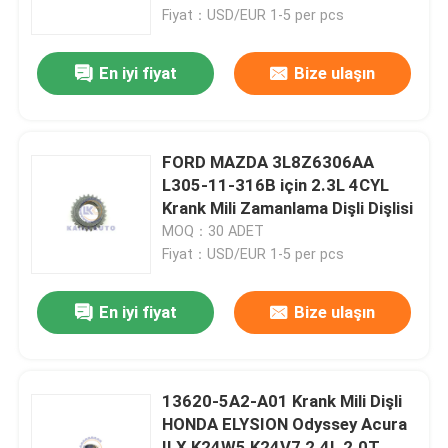
Fiyat：USD/EUR 1-5 per pcs
Bizim Hakkımızda
En iyi fiyat
Bize ulaşın
Fabrika turu
FORD MAZDA 3L8Z6306AA
Kalite Kontrolü
L305-11-316B için 2.3L 4CYL
Krank Mili Zamanlama Dişli Dişlisi
MOQ：30 ADET
Bizimle İletişim
Fiyat：USD/EUR 1-5 per pcs
Haberler
En iyi fiyat
Bize ulaşın
Teklif Et
13620-5A2-A01 Krank Mili Dişli
HONDA ELYSION Odyssey Acura
Zamanlama Zinciri Kiti
ILX K24W5 K24V7 2.4L 2.0T