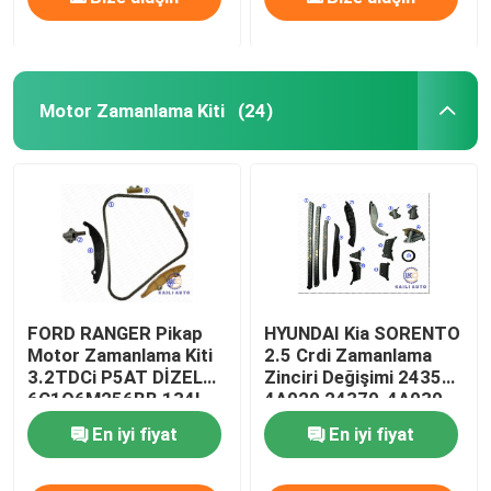
Motor Zamanlama Kiti
(24)
FORD RANGER Pikap
HYUNDAI Kia SORENTO
Motor Zamanlama Kiti
2.5 Crdi Zamanlama
3.2TDCi P5AT DİZEL
Zinciri Değişimi 24351-
6C1Q6M256BB 134L
4A020 24370-4A030
En iyi fiyat
En iyi fiyat