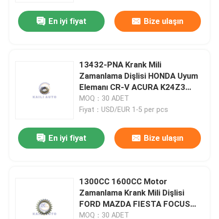
En iyi fiyat
Bize ulaşın
13432-PNA Krank Mili
Zamanlama Dişlisi HONDA Uyum
Elemanı CR-V ACURA K24Z3
K24A1 K24Z K24A2
MOQ：30 ADET
Fiyat：USD/EUR 1-5 per pcs
En iyi fiyat
Bize ulaşın
Ev
1300CC 1600CC Motor
Ürün
Zamanlama Krank Mili Dişlisi
FORD MAZDA FIESTA FOCUS
ZJ01-11-316
videolar
MOQ：30 ADET