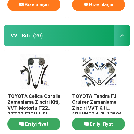
Bize ulaşın
Bize ulaşın
VVT Kiti
(20)
TOYOTA Celica Corolla
TOYOTA Tundra FJ
Zamanlama Zinciri Kiti,
Cruiser Zamanlama
VVT Motorlu T22
Zinciri VVT Kiti
ZZT23 E12U 1.8L
4RUNNER 4.0L 13506-
13506-22030 130L
31040 178L 13507-
En iyi fiyat
En iyi fiyat
31020 46L