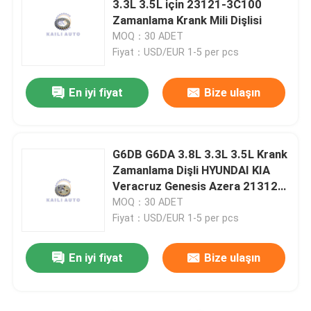
3.3L 3.5L için 23121-3C100
Zamanlama Krank Mili Dişlisi
Eksantrik Mili Dişli Dişlisi
MOQ：30 ADET
Fiyat：USD/EUR 1-5 per pcs
Krank Mili Zamanlama Dişlisi
En iyi fiyat
Bize ulaşın
Zamanlama Zinciri Kılavuz Rayı
G6DB G6DA 3.8L 3.3L 3.5L Krank
Zincir Gergi Kolu
Zamanlama Dişli HYUNDAI KIA
Veracruz Genesis Azera 21312-
3C100
MOQ：30 ADET
Yağ Pompası Gergisi
Fiyat：USD/EUR 1-5 per pcs
En iyi fiyat
Bize ulaşın