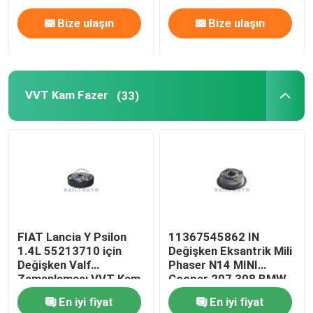
Bize ulaşın
Bize ulaşın
VVT Kam Fazer
(33)
FIAT Lancia Y Psilon
11367545862 IN
1.4L 55213710 için
Değişken Eksantrik Mili
Değişken Valf
Phaser N14 MINI
Zamanlaması VVT Kam
Cooper 207 308 BMW
Phaser
Kam Phaser
En iyi fiyat
En iyi fiyat