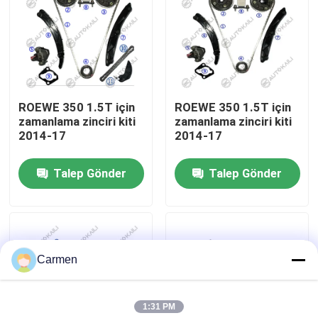
Bizim Hakkımızda
Fabrika turu
ROEWE 350 1.5T için
ROEWE 350 1.5T için
zamanlama zinciri kiti
zamanlama zinciri kiti
Kalite Kontrolü
2014-17
2014-17
Talep Gönder
Talep Gönder
Bizimle İletişim
Haberler
Carmen
Teklif Et
1:31 PM
Zamanlama Zinciri Kiti