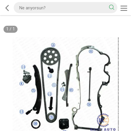
1
/
1