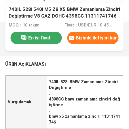
740IL 528i 540i M5 Z8 X5 BMW Zamanlama Zinciri
Değiştirme V8 GAZ DOHC 4398CC 11311741746
MOQ：10 takım
Fiyat：USD/EUR 10-45 per set
En iyi fiyat
Bizimle iletişim kur
ÜRüN AçıKLAMASı
740IL 528i BMW Zamanlama Zinciri
Değiştirme
,
4398CC bmw zamanlama zinciri değ
Vurgulamak:
iştirme
,
bmw x5 zamanlama zinciri 11311741
746