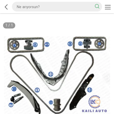
1
/
1