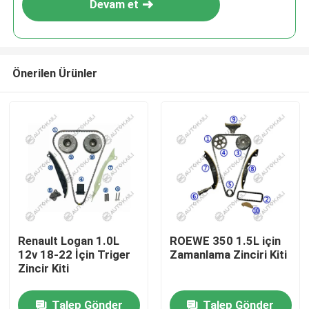
Devam et
Önerilen Ürünler
Ev
Renault Logan 1.0L
ROEWE 350 1.5L için
12v 18-22 İçin Triger
Zamanlama Zinciri Kiti
Ürün
Zincir Kiti
Talep Gönder
Talep Gönder
videolar