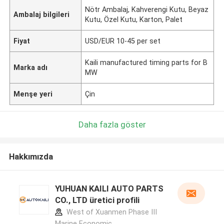
Nötr Ambalaj, Kahverengi Kutu, Beyaz
Ambalaj bilgileri
Kutu, Özel Kutu, Karton, Palet
Fiyat
USD/EUR 10-45 per set
Kaili manufactured timing parts for B
Marka adı
MW
Menşe yeri
Çin
Daha fazla göster
Hakkımızda
YUHUAN KAILI AUTO PARTS
CO., LTD üretici profili
West of Xuanmen Phase III
Marine Economic