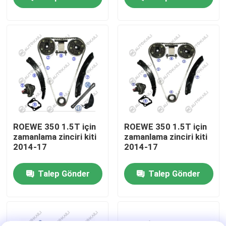
Bizim Hakkımızda
Fabrika turu
Kalite Kontrolü
Bizimle İletişim
ROEWE 350 1.5T için
ROEWE 350 1.5T için
zamanlama zinciri kiti
zamanlama zinciri kiti
2014-17
2014-17
Haberler
Talep Gönder
Talep Gönder
Teklif Et
Zamanlama Zinciri Kiti