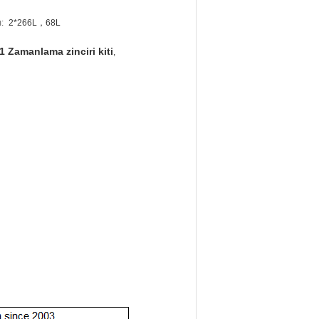
:
2*266L，68L
 Zamanlama zinciri kiti
,