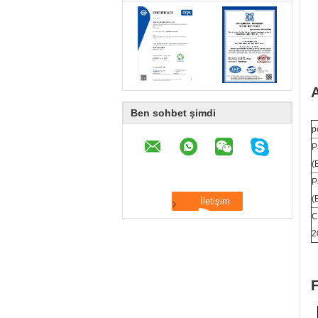
Ben sohbet şimdi
p
P
(
P
(
C
2
F