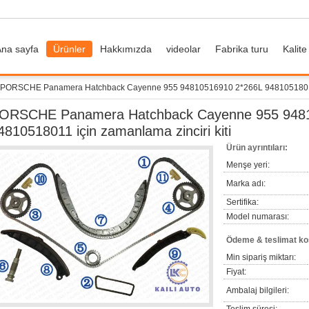
na sayfa
Ürünler
Hakkımızda
videolar
Fabrika turu
Kalite
PORSCHE Panamera Hatchback Cayenne 955 94810516910 2*266L 94810518011 iç
ORSCHE Panamera Hatchback Cayenne 955 948
4810518011 için zamanlama zinciri kiti
Ürün ayrıntıları:
Menşe yeri:
Marka adı:
Sertifika:
Model numarası:
Ödeme & teslimat koş
Min sipariş miktarı:
Fiyat:
Ambalaj bilgileri: