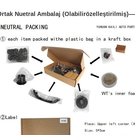
rtak Nuetral Ambalaj (Olabilir
özelleştirilmiş
)
—