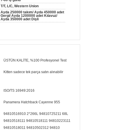
7-60 iş günü
T/T, L/C, Western Union
Ayda 250000 takım/ Ayda 450000 adet
Gergi/ Ayda 1200000 adet Kılavuz/
Ayda 350000 adet Dişli
ÜSTÜN KALİTE, %100 Profesyonel Test
Kitten sadece tek parça satın alınabilir
ISO/TS 16949:2016
Panamera Hatchback Cayenne 955
94810516910 2*266L 94810725211 68L
94810518111 94810518111 94810223111
94810518011 94810502312 94810