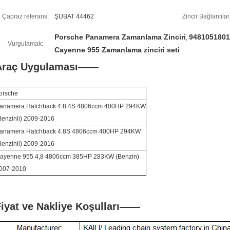
Çapraz referans:
ŞUBAT 44462
Zincir Bağlantıları
Porsche Panamera Zamanlama Zinciri
94810518011
,
Vurgulamak:
Cayenne 955 Zamanlama zinciri seti
Araç Uygulaması——
orsche
anamera Hatchback 4.8 4S 4806ccm 400HP 294KW
Benzinli) 2009-2016
anamera Hatchback 4.8S 4806ccm 400HP 294KW
Benzinli) 2009-2016
ayenne 955 4,8 4806ccm 385HP 283KW (Benzin)
007-2010
iyat ve Nakliye Koşulları
——