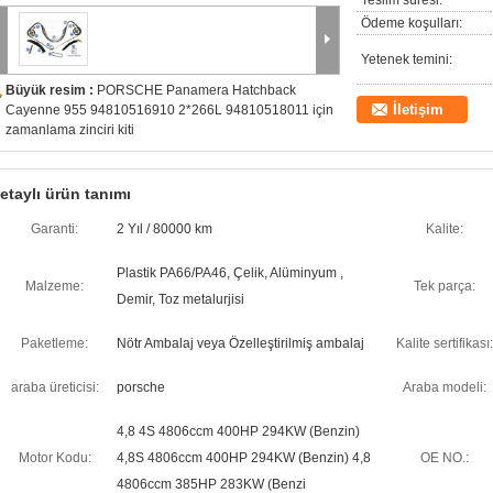
Teslim süresi:
Ödeme koşulları:
Yetenek temini:
Büyük resim :
PORSCHE Panamera Hatchback
İletişim
Cayenne 955 94810516910 2*266L 94810518011 için
zamanlama zinciri kiti
etaylı ürün tanımı
Garanti:
2 Yıl / 80000 km
Kalite:
Plastik PA66/PA46, Çelik, Alüminyum ,
Malzeme:
Tek parça:
Demir, Toz metalurjisi
Paketleme:
Nötr Ambalaj veya Özelleştirilmiş ambalaj
Kalite sertifikası:
araba üreticisi:
porsche
Araba modeli:
4,8 4S 4806ccm 400HP 294KW (Benzin)
Motor Kodu:
4,8S 4806ccm 400HP 294KW (Benzin) 4,8
OE NO.:
4806ccm 385HP 283KW (Benzi