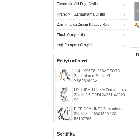
Eksantrik Mili Dişli Dişlisi
Krank Mili Zamanlama Dişlisi
Zamanlama Zinciri Kılavuz Rayı
Zincir Gergi Kolu
Yağ Pompası Gergisi
D
En iyi ürünleri
114L XS6E6L266AE FORD
Zamanlama Zinciri Kiti
XS6E6268AA
HYUNDAI H-1 KIA Zamanlama
Zinciri 2.5 CRDI 24351-4A020
98L
FIAT IDEA LINEA Zamanlama
Zinciri Kiti 46804589 120L
55197785
Sertifika