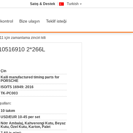
Satış & Destek
Turkish
 kontrol
Bize ulaşın
Teklif isteği
in zamanlama zinciri kiti
10516910 2*266L
Çin
Kaili manufactured timing parts for
PORSCHE
ISO/TS 16949: 2016
TK-PC003
ulları:
10 takım
USD/EUR 10-45 per set
Nötr Ambalaj, Kahverengi Kutu, Beyaz
Kutu, Özel Kutu, Karton, Palet