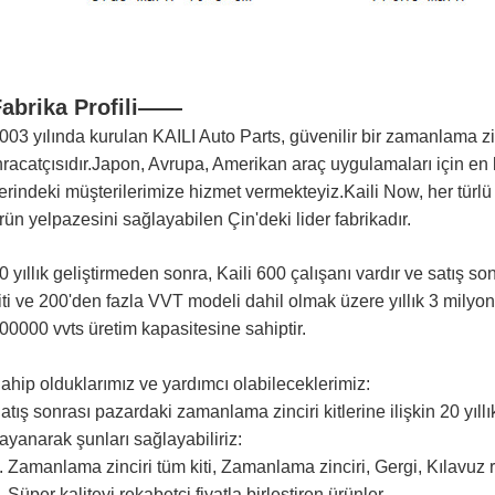
Fabrika Profili——
003 yılında kurulan KAILI Auto Parts, güvenilir bir zamanlama zinci
hracatçısıdır.Japon, Avrupa, Amerikan araç uygulamaları için en 
erindeki müşterilerimize hizmet vermekteyiz.Kaili Now, her türlü
rün yelpazesini sağlayabilen Çin'deki lider fabrikadır.
0 yıllık geliştirmeden sonra, Kaili 600 çalışanı vardır ve satış s
iti ve 200'den fazla VVT modeli dahil olmak üzere yıllık 3 milyon
00000 vvts üretim kapasitesine sahiptir.
ahip olduklarımız ve yardımcı olabileceklerimiz:
atış sonrası pazardaki zamanlama zinciri kitlerine ilişkin 20 yıll
ayanarak şunları sağlayabiliriz:
. Zamanlama zinciri tüm kiti, Zamanlama zinciri, Gergi, Kılavuz r
. Süper kaliteyi rekabetçi fiyatla birleştiren ürünler.